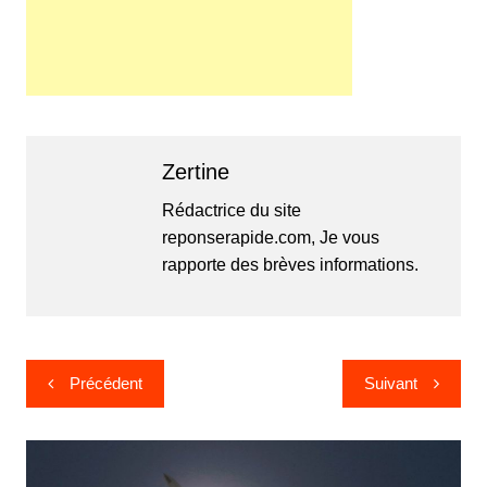
Zertine
Rédactrice du site
reponserapide.com, Je vous
rapporte des brèves informations.
Navigation
Précédent
Suivant
de
l’article