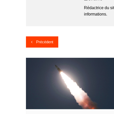
Rédactrice du si
informations.
Navigation
Précédent
de
l’article