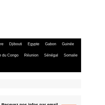
ire
Djibouti
Egypte
Gabon
Guinée
e du Congo
Réunion
Sénégal
Somalie
Recevez nos infos par email