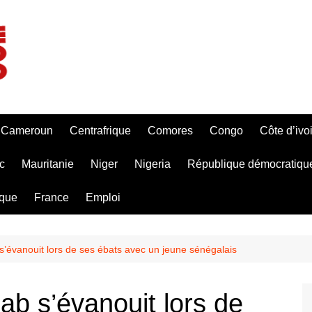
Cameroun
Centrafrique
Comores
Congo
Côte d’ivo
c
Mauritanie
Niger
Nigeria
République démocratiqu
ique
France
Emploi
b s’évanouit lors de ses ébats avec un jeune sénégalais
bab s’évanouit lors de