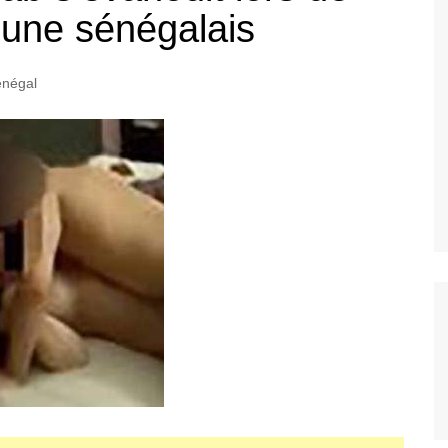
eune sénégalais
négal