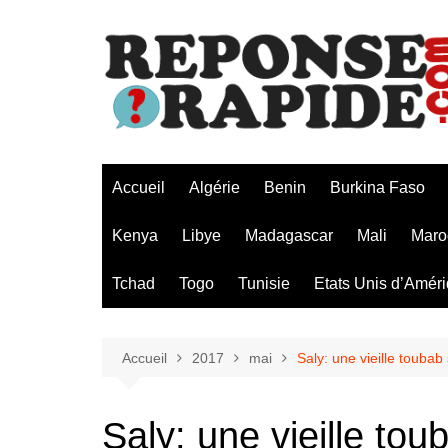
Aller
au
contenu
Accueil
Algérie
Benin
Burkina Faso
Kenya
Libye
Madagascar
Mali
Maro
Tchad
Togo
Tunisie
Etats Unis d’Amér
Accueil
2017
mai
Saly: une vieille touba
Saly: une vieille tou