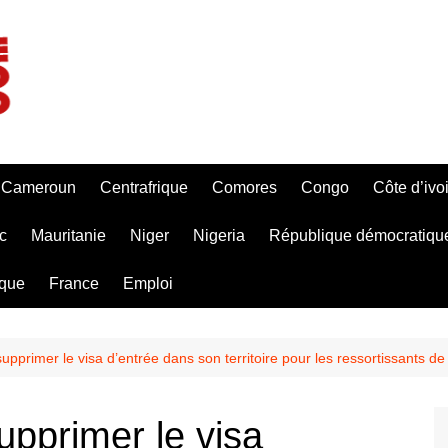
Cameroun
Centrafrique
Comores
Congo
Côte d’ivo
c
Mauritanie
Niger
Nigeria
République démocratiqu
ique
France
Emploi
pprimer le visa d’entrée dans son territoire pour les ressortissants de 
upprimer le visa