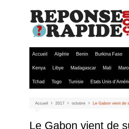
Aller
au
contenu
Accueil
Algérie
Benin
Burkina Faso
Kenya
Libye
Madagascar
Mali
Maro
Tchad
Togo
Tunisie
Etats Unis d’Amér
Accueil
2017
octobre
Le Gabon vient de su
Le Gabon vient de s