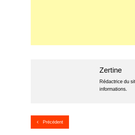
Zertine
Rédactrice du si
informations.
Navigation
Précédent
de