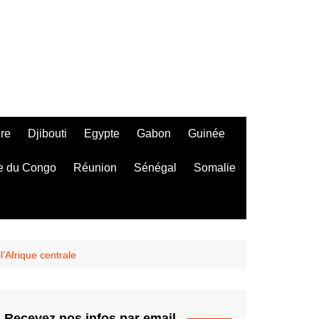
ire
Djibouti
Egypte
Gabon
Guinée
e du Congo
Réunion
Sénégal
Somalie
l’Afrique centrale
Recevez nos infos par email