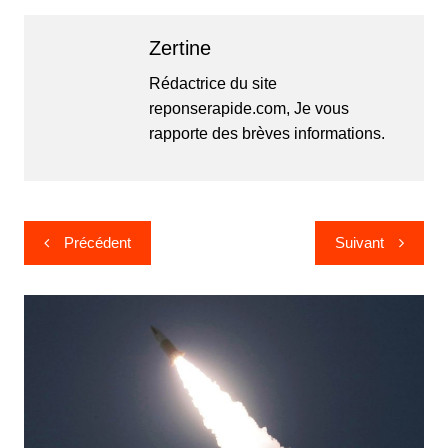
Zertine
Rédactrice du site
reponserapide.com, Je vous
rapporte des brèves informations.
Navigation
Précédent
Suivant
de
l’article