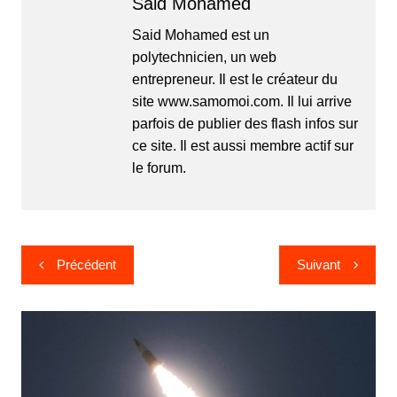
Said Mohamed
Said Mohamed est un
polytechnicien, un web
entrepreneur. Il est le créateur du
site www.samomoi.com. Il lui arrive
parfois de publier des flash infos sur
ce site. Il est aussi membre actif sur
le forum.
Navigation
Précédent
Suivant
de
l’article