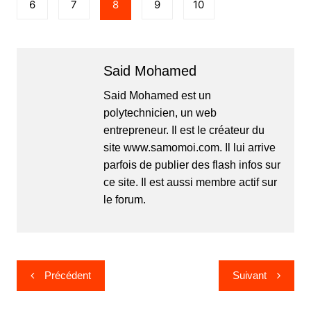
6
7
8
9
10
Said Mohamed
Said Mohamed est un
polytechnicien, un web
entrepreneur. Il est le créateur du
site www.samomoi.com. Il lui arrive
parfois de publier des flash infos sur
ce site. Il est aussi membre actif sur
le forum.
Navigation
Précédent
Suivant
de