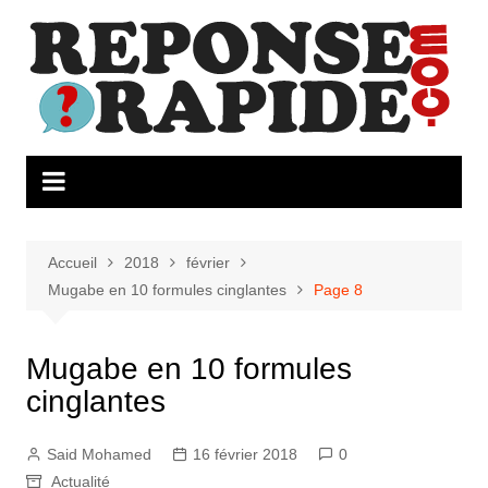
Aller
au
contenu
Accueil
2018
février
Mugabe en 10 formules cinglantes
Page 8
Mugabe en 10 formules
cinglantes
Said Mohamed
16 février 2018
0
Actualité