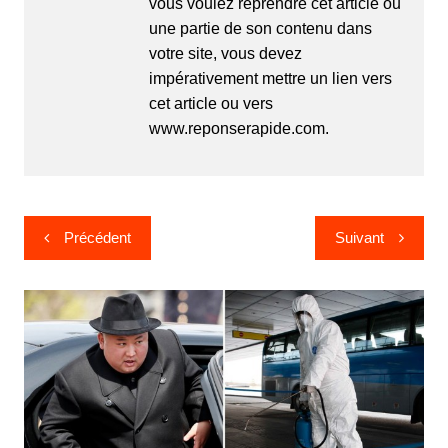
vous voulez reprendre cet article ou
une partie de son contenu dans
votre site, vous devez
impérativement mettre un lien vers
cet article ou vers
www.reponserapide.com.
Navigation
Précédent
Suivant
de
l’article