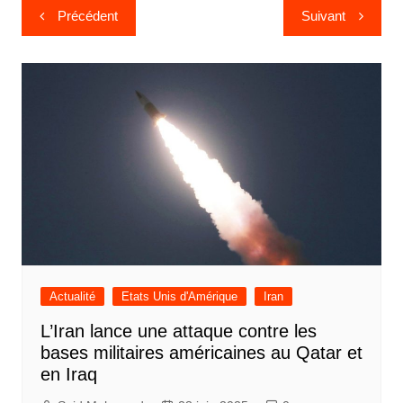
Navigation
Précédent
Suivant
de
l’article
Actualité
Etats Unis d'Amérique
Iran
L’Iran lance une attaque contre les
bases militaires américaines au Qatar et
en Iraq