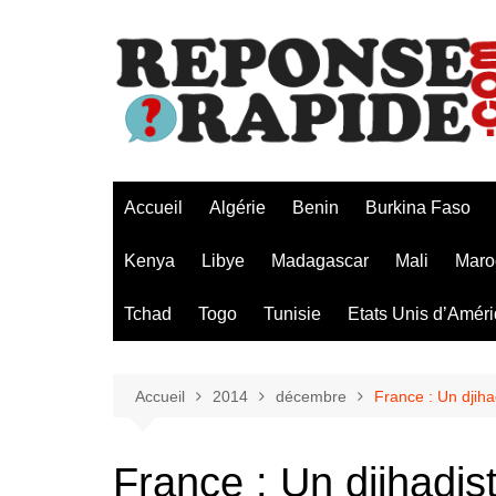
Aller
au
contenu
Accueil
Algérie
Benin
Burkina Faso
Kenya
Libye
Madagascar
Mali
Maro
Tchad
Togo
Tunisie
Etats Unis d’Amér
Accueil
2014
décembre
France : Un djiha
France : Un djihadis