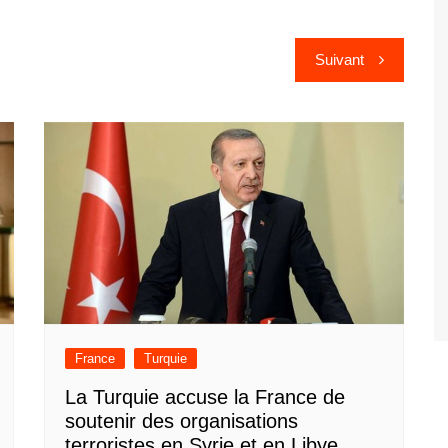
Suivant
France
Turquie
La Turquie accuse la France de
soutenir des organisations
terroristes en Syrie et en Libye