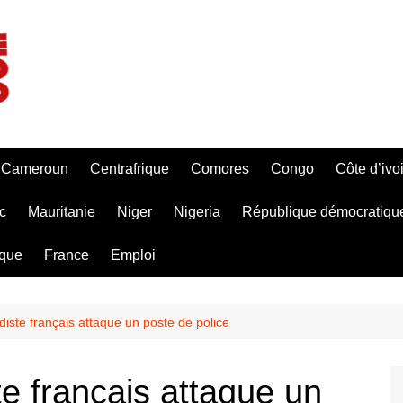
Cameroun
Centrafrique
Comores
Congo
Côte d’ivo
c
Mauritanie
Niger
Nigeria
République démocratiqu
ique
France
Emploi
diste français attaque un poste de police
te français attaque un