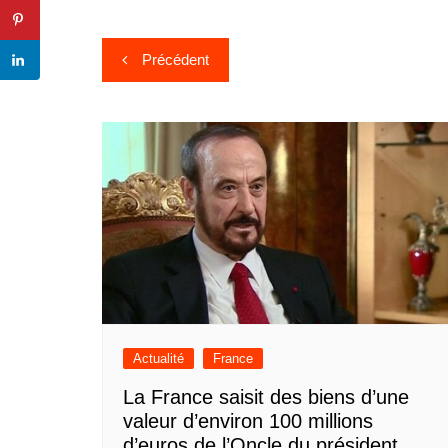
Navigation
Précédent
de
l’article
Actualité
France
La France saisit des biens d’une
valeur d’environ 100 millions
d’euros de l’Oncle du président