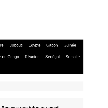
ire
Djibouti
Egypte
Gabon
Guinée
e du Congo
Réunion
Sénégal
Somalie
Recevez nos infos par email