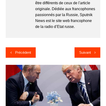
être différents de ceux de l'article
originale. Dédiée aux francophones
passionnés par la Russie, Sputnik
News est le site web francophone
de la radio d’Etat russe.
Navigation
Précédent
Suivant
de
l’article