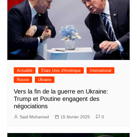
Actualité
Etats Unis d'Amérique
International
Russie
Ukraine
Vers la fin de la guerre en Ukraine:
Trump et Poutine engagent des
négociations
Said Mohamed
15 février 2025
0