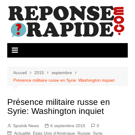
Aller
au
contenu
Accueil
2015
septembre
Présence militaire russe en Syrie: Washington inquiet
Présence militaire russe en
Syrie: Washington inquiet
Sputnik News
6 septembre 2015
0
Actualité
,
Etats Unis d'Amérique
,
Russie
,
Syrie