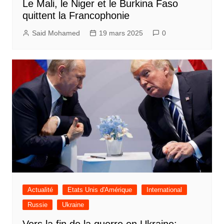
Le Mali, le Niger et le Burkina Faso
quittent la Francophonie
Said Mohamed
19 mars 2025
0
Actualité
Etats Unis d'Amérique
International
Russie
Ukraine
Vers la fin de la guerre en Ukraine: