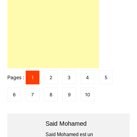
Pages :
1
2
3
4
5
6
7
8
9
10
Said Mohamed
Said Mohamed est un