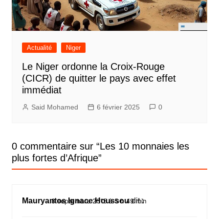
Actualité
Niger
Le Niger ordonne la Croix-Rouge
(CICR) de quitter le pays avec effet
immédiat
Said Mohamed
6 février 2025
0
0 commentaire sur “
Les 10 monnaies les
plus fortes d’Afrique
”
Mauryantos Ignace Houssou
dit :
8 septembre 2015 à 5 h 49 min