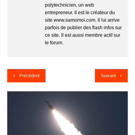
polytechnicien, un web
entrepreneur. Il est le créateur du
site www.samomoi.com. Il lui arrive
parfois de publier des flash infos sur
ce site. Il est aussi membre actif sur
le forum.
Navigation
Précédent
Suivant
de
l’article