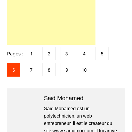
Pages :
1
2
3
4
5
6
7
8
9
10
Said Mohamed
Said Mohamed est un
polytechnicien, un web
entrepreneur. Il est le créateur du
site www.samomoi.com. Il lui arrive