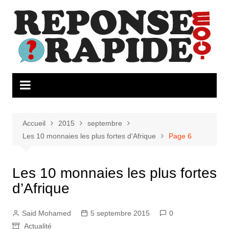
Aller
au
contenu
Accueil
2015
septembre
Les 10 monnaies les plus fortes d’Afrique
Page 6
Les 10 monnaies les plus fortes
d’Afrique
Said Mohamed
5 septembre 2015
0
Actualité