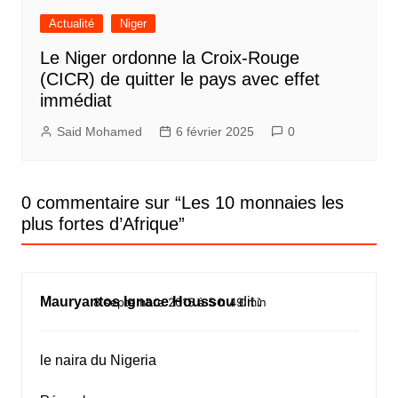
Actualité
Niger
Le Niger ordonne la Croix-Rouge
(CICR) de quitter le pays avec effet
immédiat
Said Mohamed
6 février 2025
0
0 commentaire sur “
Les 10 monnaies les
plus fortes d’Afrique
”
Mauryantos Ignace Houssou
dit :
8 septembre 2015 à 5 h 49 min
le naira du Nigeria