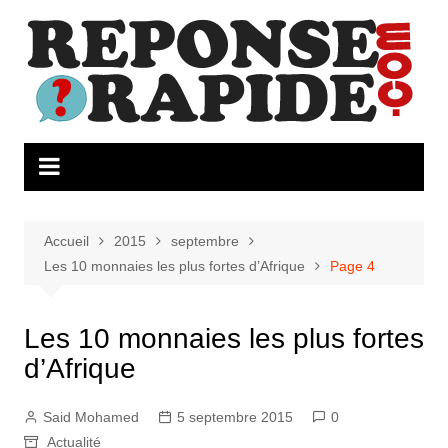
Aller
au
contenu
Accueil
2015
septembre
Les 10 monnaies les plus fortes d’Afrique
Page 4
Les 10 monnaies les plus fortes
d’Afrique
Said Mohamed
5 septembre 2015
0
Actualité