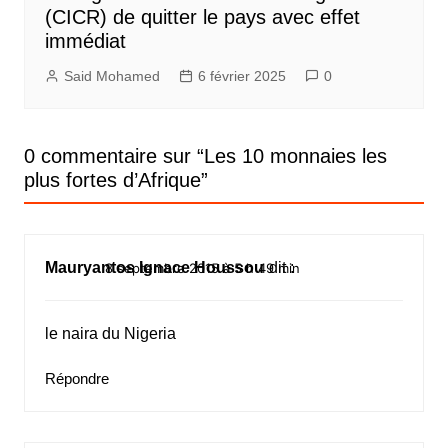
(CICR) de quitter le pays avec effet
immédiat
Said Mohamed
6 février 2025
0
0 commentaire sur “
Les 10 monnaies les
plus fortes d’Afrique
”
Mauryantos Ignace Houssou
dit :
8 septembre 2015 à 5 h 49 min
le naira du Nigeria
Répondre