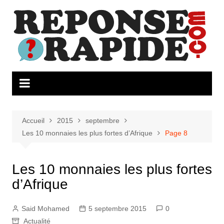
Aller
au
contenu
Accueil
2015
septembre
Les 10 monnaies les plus fortes d’Afrique
Page 8
Les 10 monnaies les plus fortes
d’Afrique
Said Mohamed
5 septembre 2015
0
Actualité