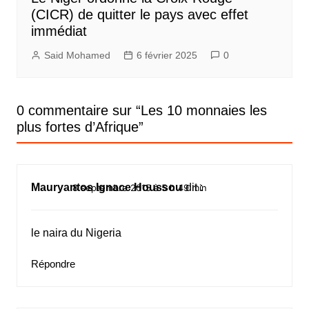
(CICR) de quitter le pays avec effet
immédiat
Said Mohamed
6 février 2025
0
0 commentaire sur “
Les 10 monnaies les
plus fortes d’Afrique
”
Mauryantos Ignace Houssou
dit :
8 septembre 2015 à 5 h 49 min
le naira du Nigeria
Répondre