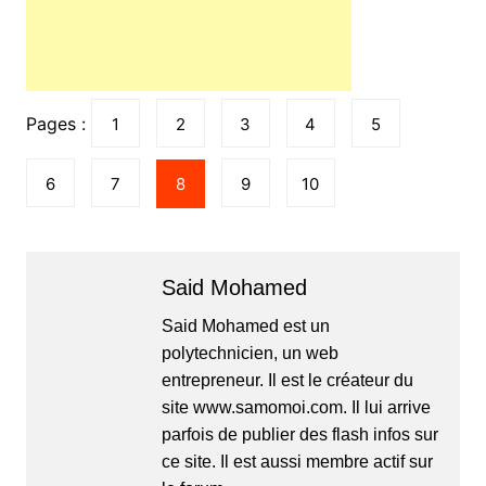
Pages :
1
2
3
4
5
6
7
8
9
10
Said Mohamed
Said Mohamed est un
polytechnicien, un web
entrepreneur. Il est le créateur du
site www.samomoi.com. Il lui arrive
parfois de publier des flash infos sur
ce site. Il est aussi membre actif sur