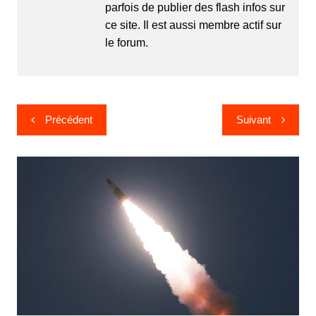
parfois de publier des flash infos sur
ce site. Il est aussi membre actif sur
le forum.
Navigation
Précédent
Suivant
de
l’article