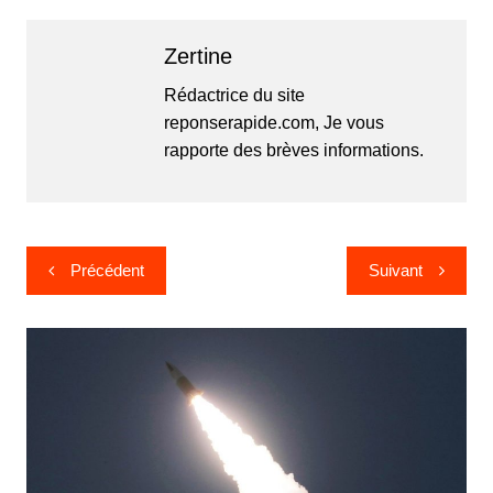
Zertine
Rédactrice du site
reponserapide.com, Je vous
rapporte des brèves informations.
Navigation
Précédent
Suivant
de
l’article