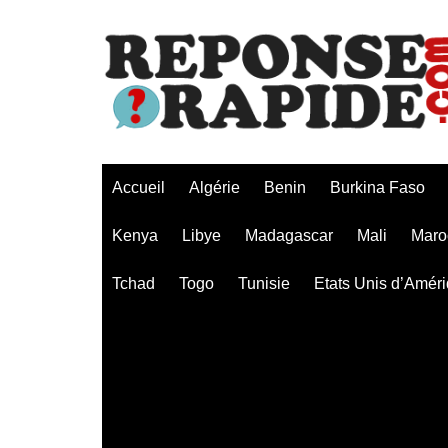
Aller
au
contenu
Accueil
Algérie
Benin
Burkina Faso
Kenya
Libye
Madagascar
Mali
Maro
Tchad
Togo
Tunisie
Etats Unis d’Amér