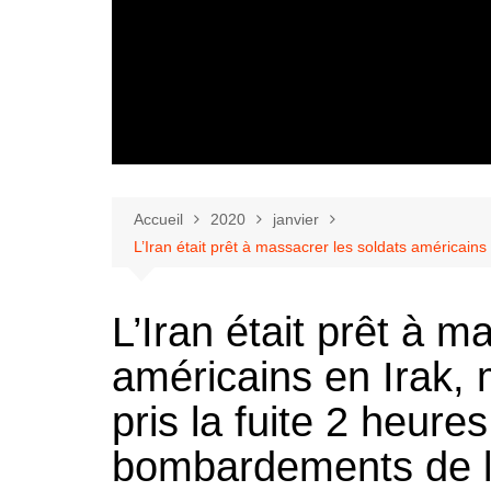
Accueil
2020
janvier
L’Iran était prêt à massacrer les soldats américain
L’Iran était prêt à m
américains en Irak, 
pris la fuite 2 heure
bombardements de l