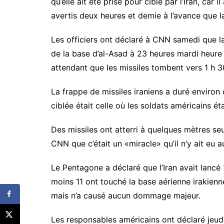
qu’elle ait été prise pour cible par l’Iran, car 
avertis deux heures et demie à l’avance que la
Les officiers ont déclaré à CNN samedi que l
de la base d’al-Asad à 23 heures mardi heure 
attendant que les missiles tombent vers 1 h 3
La frappe de missiles iraniens a duré environ
ciblée était celle où les soldats américains ét
Des missiles ont atterri à quelques mètres se
CNN que c’était un «miracle» qu’il n’y ait eu 
Le Pentagone a déclaré que l’Iran avait lancé 
moins 11 ont touché la base aérienne irakienne
mais n’a causé aucun dommage majeur.
Les responsables américains ont déclaré jeud